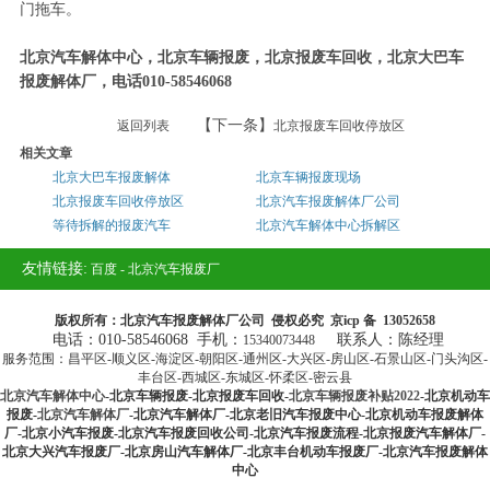
门拖车。
北京汽车解体中心，北京车辆报废，北京报废车回收，北京大巴车
报废解体厂，电话010-58546068
【下一条】
返回列表
北京报废车回收停放区
相关文章
北京大巴车报废解体
北京车辆报废现场
北京报废车回收停放区
北京汽车报废解体厂公司
等待拆解的报废汽车
北京汽车解体中心拆解区
友情链接:
百度
-
北京汽车报废厂
版权所有：北京汽车报废解体厂公司 侵权必究 京icp 备 13052658
电话：010-58546068 手机：
联系人：陈经理
15340073448
服务范围：昌平区-顺义区-海淀区-朝阳区-通州区-大兴区-房山区-石景山区-门头沟区-
丰台区-西城区-东城区-怀柔区-密云县
北京汽车解体中心
-北京车辆报废-北京报废车回收-
北京车辆报废补贴2022
-北京机动车
报废-
北京汽车解体厂
-北京汽车解体厂-北京老旧汽车报废中心-北京机动车报废解体
厂-北京小汽车报废-北京汽车报废回收公司-北京汽车报废流程-北京报废汽车解体厂-
北京大兴汽车报废厂-北京房山汽车解体厂-北京丰台机动车报废厂-北京汽车报废解体
中心