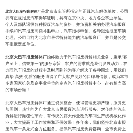
是北京市车管所指定的正规汽车解体单位，公司
北京大巴车报废解体厂
拥有正规报废汽车拆解证明，具有在京中央、地方各企事业单位、
个人及部队退役各种报废汽车的资格，并负责相关的办理汽车报废
手续和汽车报废高额补贴申办，汽车指标申领。各种疑难报废车辆
处理。公司目前为北京市最强拆解能力的汽车报废厂，并且是公交
车报废定点单位。
北京大巴车报废解体厂
始终致力于汽车报废拆解相关业务，秉承‘客
户至上，信誉第一’的服务宗旨，客户的需求就是我们发展动力，在
办理汽车报废的过程中及时周到的为客户解决了各种困难，用我们
真挚.高效.优质的服务博得了广大客户良好的口碑与信赖，成为本市
多家国家机关及企事业单位的定点汽车报废拆解中心，占有相当高
的市场份额！
北京大巴车报废解体厂通过资源整合，使得管理更加严谨，服务更
加周到，热忱的为广大北京市民报废汽车进行服务。对传统的汽车
拆解进行颠覆性革命，有传统的露天作业改为车间生产线机械化作
业，大大提高了工作效率和环保效果！多年来，我们坚持北京市报
废汽车一条龙式全方位服务。提供汽车报废免费咨询，全市免费上