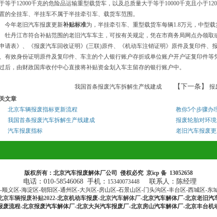
于等于12000千克的危险品运输重型载货车，以及总质量大于等于10000千克且小于1
置的全挂车、半挂车不属于半挂牵引车、载货车范围。
年老旧汽车报废更新
补贴标准
为，半挂牵引车、重型载货车每辆1.8万元，中型载货
丹江市符合补贴范围的老旧汽车车主，可按有关规定，凭在市商务局网点办领取
申请表》、《报废汽车回收证明》(三联)原件、《机动车注销证明》原件及复印件、
、有效身份证明原件及复印件、车主的个人银行账户存折或单位账户开户证复印件等
过后，由财政国库收付中心直接将补贴资金划入车主留存的银行账户中。
【下一条】
我国首条报废汽车拆解生产线建成
报
关文章
北京车辆报废指标更新流程
教你5个步骤办
我国首条报废汽车拆解生产线建成
报废轮胎对环境
汽车报废指标
老旧汽车报废更
版权所有：北京汽车报废解体厂公司 侵权必究 京icp 备 13052658
电话：010-58546068 手机：
联系人：陈经理
15340073448
顺义区-海淀区-朝阳区-通州区-大兴区-房山区-石景山区-门头沟区-丰台区-西城区-东
北京车辆报废补贴2022
-北京机动车报废-
北京汽车解体厂
-北京汽车解体厂-北京老旧汽
报废流程-北京报废汽车解体厂-北京大兴汽车报废厂-北京房山汽车解体厂-北京丰台机