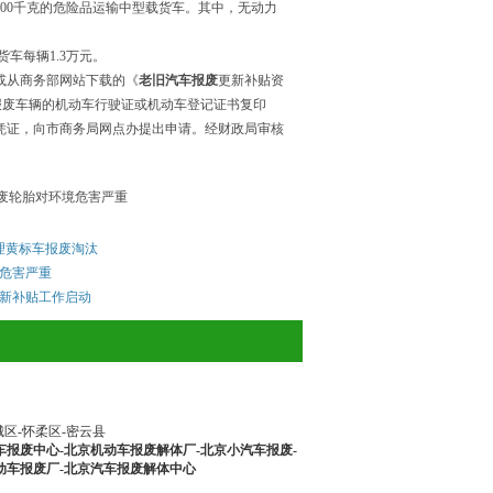
2000千克的危险品运输中型载货车。其中，无动力
车每辆1.3万元。
或从商务部网站下载的《
老旧汽车报废
更新补贴资
报废车辆的机动车行驶证或机动车登记证书复印
凭证，向市商务局网点办提出申请。经财政局审核
废轮胎对环境危害严重
理黄标车报废淘汰
危害严重
新补贴工作启动
城区-怀柔区-密云县
车报废中心-北京机动车报废解体厂-北京小汽车报废-
动车报废厂-北京汽车报废解体中心