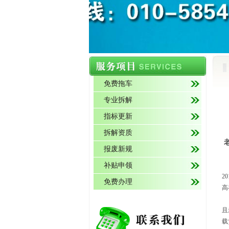
免费拖车
专业拆解
指标更新
拆解资质
报废新规
补贴申领
2
免费办理
高
2
且
载